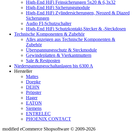
High-End HiFi Feinsicherungen 5x20 & 6,3x32
High-End HiFi Sicherungsmodule
High-End HiFi Zylindersicherungen, Neozed & Diazed
Sicherungen
Audio FI-Schutzschalter
High-End HiFi Schutzkontakt-Stecker & -Steckdosen
Technische Komponenten & Zubehör
Alles anzeigen aus Technische Komponenten &
Zubehör
Überspannungsschutz & Steckmodule
Gewindeplatten & Vierkantmuttern
Sale & Restposten
Niederspannungsschaltanlagen bis 6300 A
Hersteller
Mattes
Doepke
DEHN
Pröpster
Hager
EATON
Siemens
ENTRELEC
PHOENIX CONTACT
mod
ified eCommerce Shopsoftware © 2009-2026