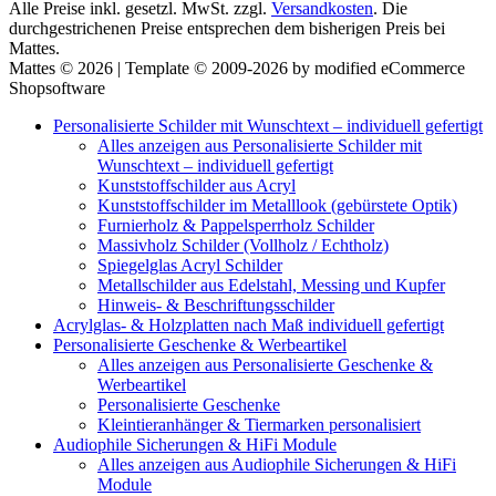
Alle Preise inkl. gesetzl. MwSt. zzgl.
Versandkosten
. Die
durchgestrichenen Preise entsprechen dem bisherigen Preis bei
Mattes.
Mattes © 2026 | Template © 2009-2026 by modified eCommerce
Shopsoftware
Personalisierte Schilder mit Wunschtext – individuell gefertigt
Alles anzeigen aus Personalisierte Schilder mit
Wunschtext – individuell gefertigt
Kunststoffschilder aus Acryl
Kunststoffschilder im Metalllook (gebürstete Optik)
Furnierholz & Pappelsperrholz Schilder
Massivholz Schilder (Vollholz / Echtholz)
Spiegelglas Acryl Schilder
Metallschilder aus Edelstahl, Messing und Kupfer
Hinweis- & Beschriftungsschilder
Acrylglas- & Holzplatten nach Maß individuell gefertigt
Personalisierte Geschenke & Werbeartikel
Alles anzeigen aus Personalisierte Geschenke &
Werbeartikel
Personalisierte Geschenke
Kleintieranhänger & Tiermarken personalisiert
Audiophile Sicherungen & HiFi Module
Alles anzeigen aus Audiophile Sicherungen & HiFi
Module