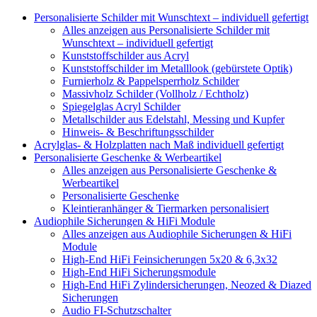
Personalisierte Schilder mit Wunschtext – individuell gefertigt
Alles anzeigen aus Personalisierte Schilder mit
Wunschtext – individuell gefertigt
Kunststoffschilder aus Acryl
Kunststoffschilder im Metalllook (gebürstete Optik)
Furnierholz & Pappelsperrholz Schilder
Massivholz Schilder (Vollholz / Echtholz)
Spiegelglas Acryl Schilder
Metallschilder aus Edelstahl, Messing und Kupfer
Hinweis- & Beschriftungsschilder
Acrylglas- & Holzplatten nach Maß individuell gefertigt
Personalisierte Geschenke & Werbeartikel
Alles anzeigen aus Personalisierte Geschenke &
Werbeartikel
Personalisierte Geschenke
Kleintieranhänger & Tiermarken personalisiert
Audiophile Sicherungen & HiFi Module
Alles anzeigen aus Audiophile Sicherungen & HiFi
Module
High-End HiFi Feinsicherungen 5x20 & 6,3x32
High-End HiFi Sicherungsmodule
High-End HiFi Zylindersicherungen, Neozed & Diazed
Sicherungen
Audio FI-Schutzschalter