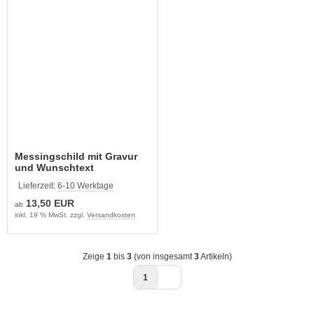
Messingschild mit Gravur
und Wunschtext
Lieferzeit:
6-10 Werktage
13,50 EUR
ab
inkl. 19 % MwSt. zzgl.
Versandkosten
Zeige
1
bis
3
(von insgesamt
3
Artikeln)
1